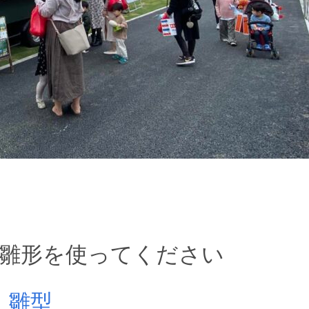
雛形を使ってください
_雛型