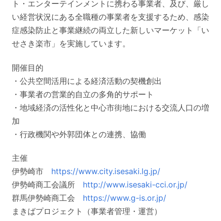
ト・エンターテインメントに携わる事業者、及び、厳し
い経営状況にある全職種の事業者を支援するため、感染
症感染防止と事業継続の両立した新しいマーケット「い
せさき楽市」を実施しています。
開催目的
・公共空間活用による経済活動の契機創出
・事業者の営業的自立の多角的サポート
・地域経済の活性化と中心市街地における交流人口の増
加
・行政機関や外郭団体との連携、協働
主催
伊勢崎市
https://www.city.isesaki.lg.jp/
伊勢崎商工会議所
http://www.isesaki-cci.or.jp/
群馬伊勢崎商工会
https://www.g-is.or.jp/
まきばプロジェクト（事業者管理・運営）