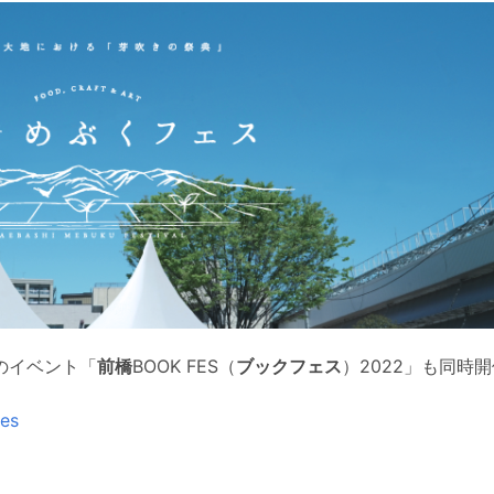
のイベント「
前橋
BOOK FES（
ブックフェス
）2022」も同時
fes