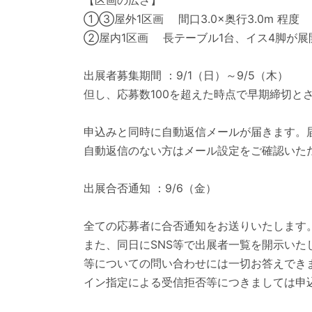
【区画の広さ】
①③屋外1区画 間口3.0×奥行3.0m 程度
②屋内1区画 長テーブル1台、イス4脚が展
出展者募集期間 ：9/1（日）～9/5（木）
但し、応募数100を超えた時点で早期締切と
申込みと同時に自動返信メールが届きます。
自動返信のない方はメール設定をご確認いた
出展合否通知 ：9/6（金）
全ての応募者に合否通知をお送りいたします
また、同日にSNS等で出展者一覧を開示い
等についての問い合わせには一切お答えでき
イン指定による受信拒否等につきましては申