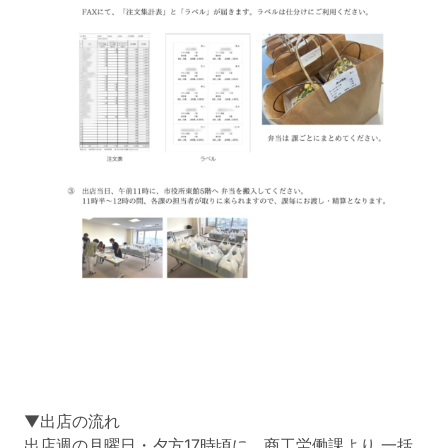
▼出店の流れ
出店週の月曜日・夕方17時頃に、商工労働課より 一括